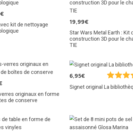
9€
19,99€
avec kit de nettoyage
ologique
Star Wars Metal Earth : Kit 
construction 3D pour le c
TIE
6,95€
€
Signet original La bibliothè
erres originaux en forme
tes de conserve