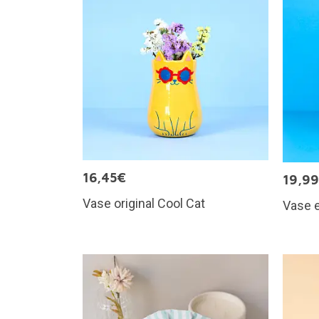
16,45€
19,9
Vase original Cool Cat
Vase e