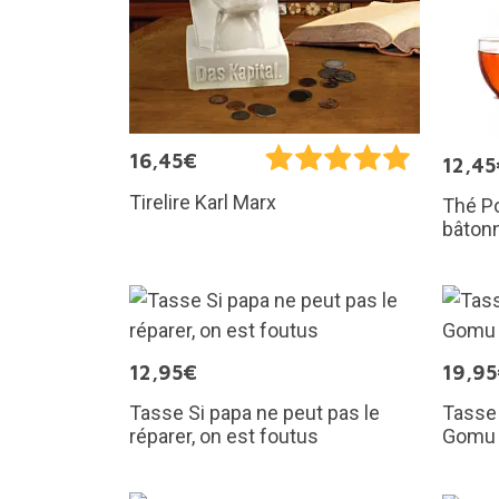
16,45€
12,45
Tirelire Karl Marx
Thé Po
bâtonn
12,95€
19,9
Tasse Si papa ne peut pas le
Tasse
réparer, on est foutus
Gomu 