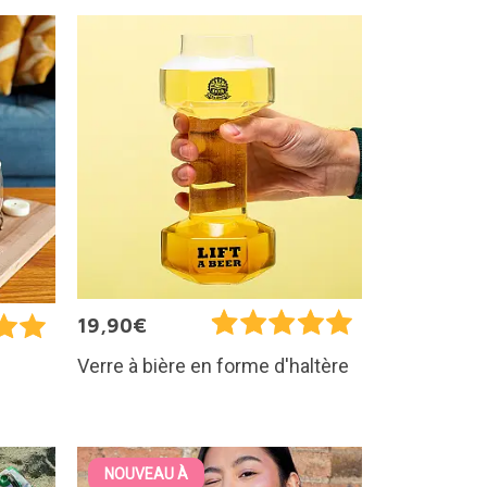
19,90€
Verre à bière en forme d'haltère
NOUVEAU À