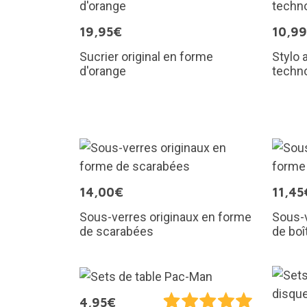
19,95€
10,9
Sucrier original en forme
Stylo 
d'orange
techn
14,00€
11,45
Sous-verres originaux en forme
Sous-v
de scarabées
de boî
4,95€