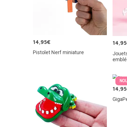
14,95€
14,9
Pistolet Nerf miniature
Jouet
emblé
NOU
14,9
GigaPe