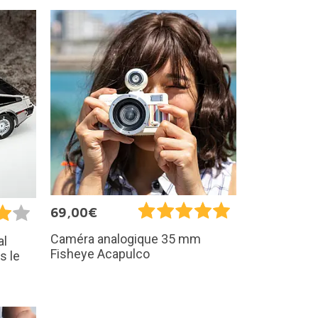
69,00€
Caméra analogique 35 mm
al
Fisheye Acapulco
s le