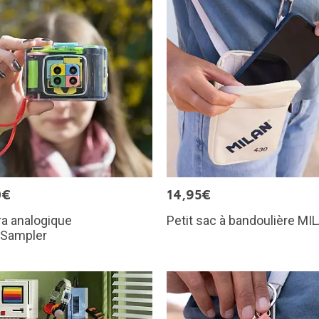
0€
14,95€
a analogique
Petit sac à bandoulière MI
nSampler