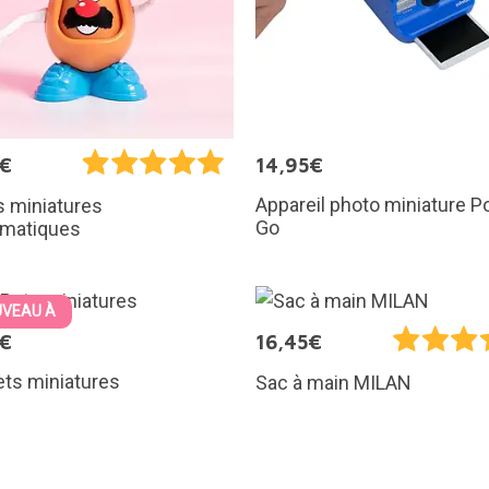
5€
14,95€
Appareil photo miniature Po
s miniatures
Go
matiques
VEAU À
5€
16,45€
ts miniatures
Sac à main MILAN