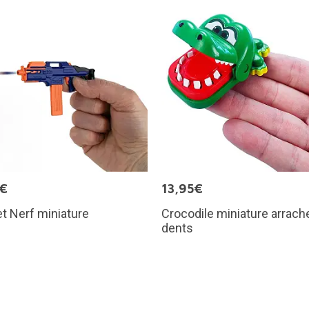
5€
13,95€
et Nerf miniature
Crocodile miniature arrach
dents