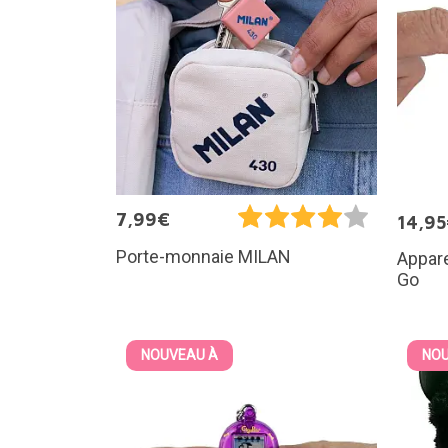
7,99€
14,9
Porte-monnaie MILAN
Appare
Go
NOUVEAU À
NOU