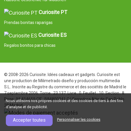
Curiosite PT
Prendas bonitas raparigas
Curiosite ES
Regalos bonitos para chicas
© 2008-2026 Curiosite. Idées cadeaux et gadgets. Curiosite est
une production de Milimetrado diseño y producción multimedia
S.L.. Inscrite au Registre du commerce et des sociétés de Madrid le
7 septembre 2006. Tome : 23.137. Livre : 0. Feuillet : 10. Section : 8.
Page : M-414659 CIF : B84800341 C/ Corredera Alta de San Pablo
Nous utilisons nos propres cookies et des cookies de tiers à des fins
28 Madrid
d'analyse et de publicité.
Accepter toutes
Personnaliser les cookies