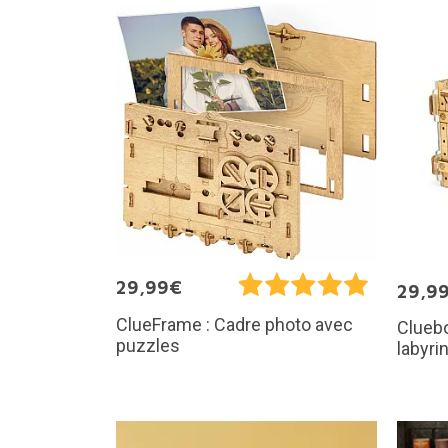
29,99€
29,9
ClueFrame : Cadre photo avec
Cluebo
puzzles
labyri