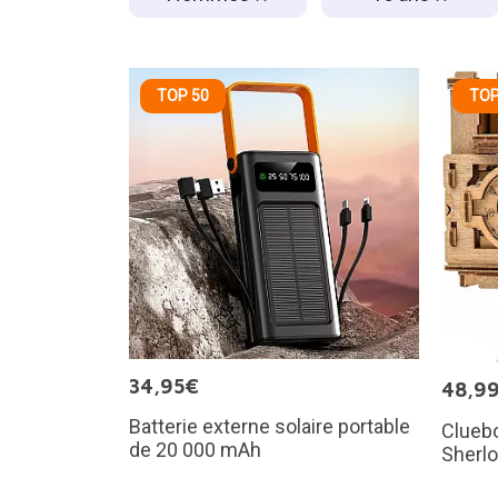
TOP 50
TOP
34,95€
48,9
Batterie externe solaire portable
Cluebo
de 20 000 mAh
Sherl