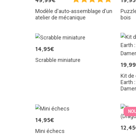
49,99€
19,9
Puzzle
Modèle d'auto-assemblage d'un
bois
atelier de mécanique
14,95€
Scrabble miniature
19,9
Kit de
Earth 
Damero
NOU
14,95€
12,45
Mini échecs