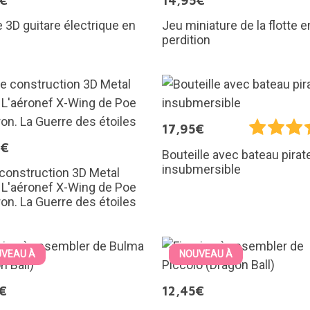
5€
14,95€
 3D guitare électrique en
Jeu miniature de la flotte e
perdition
17,95€
9€
Bouteille avec bateau pirat
insubmersible
 construction 3D Metal
: L'aéronef X-Wing de Poe
n. La Guerre des étoiles
VEAU À
NOUVEAU À
€
12,45€