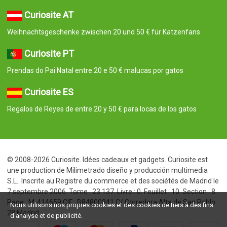
Curiosite AT
Weihnachtsgeschenke zwischen 20 und 50 € für Katzenfans
Curiosite PT
Prendas do Pai Natal entre 20 e 50 € malucas por gatos
Curiosite ES
Regalos de Reyes de entre 20 y 50 € para locas de los gatos
© 2008-2026 Curiosite. Idées cadeaux et gadgets. Curiosite est
une production de Milimetrado diseño y producción multimedia
S.L.. Inscrite au Registre du commerce et des sociétés de Madrid le
7 septembre 2006. Tome : 23.137. Livre : 0. Feuillet : 10. Section : 8.
Page : M-414659 CIF : B84800341 C/ Corredera Alta de San Pablo
Nous utilisons nos propres cookies et des cookies de tiers à des fins
28 Madrid
d'analyse et de publicité.