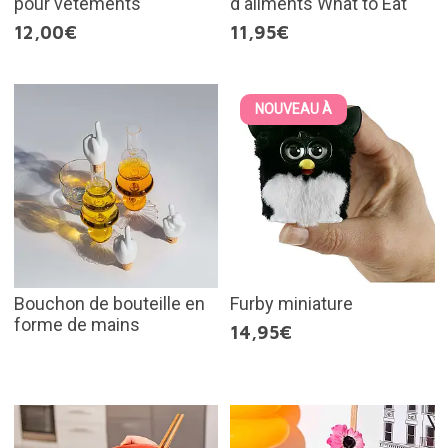
pour vêtements
d'aliments What to Eat
12,00€
11,95€
NOUVEAU À
Bouchon de bouteille en
Furby miniature
forme de mains
14,95€