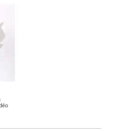
n
idéo