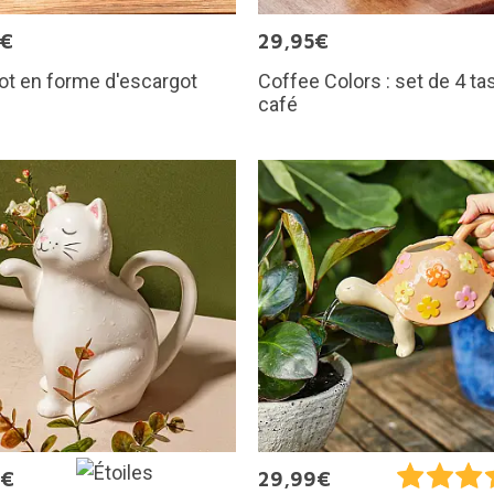
0€
29,95€
ot en forme d'escargot
Coffee Colors : set de 4 ta
café
9€
29,99€