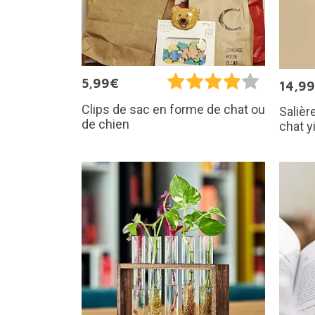
5,99€
14,9
Clips de sac en forme de chat ou
Salièr
de chien
chat y