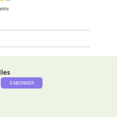
etits
lles