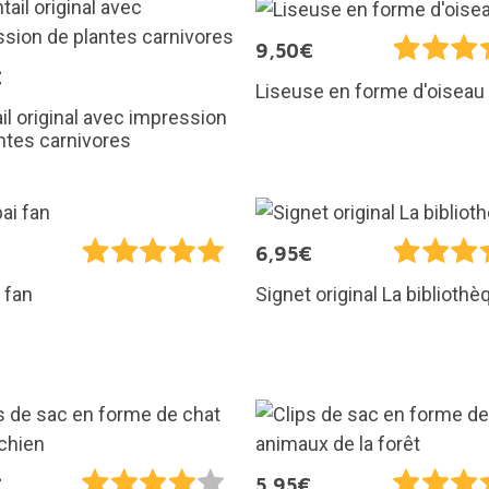
9,50€
€
Liseuse en forme d'oiseau
il original avec impression
ntes carnivores
€
6,95€
i fan
Signet original La bibliothè
€
5,95€