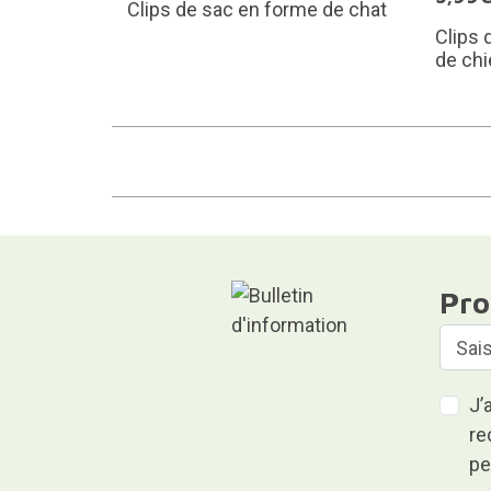
Clips de sac en forme de chat
Clips 
de chi
Pro
J’
re
pe