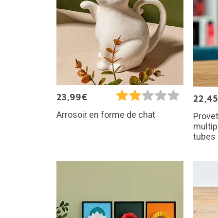
23,99€
22,4
Arrosoir en forme de chat
Provet
multip
tubes 