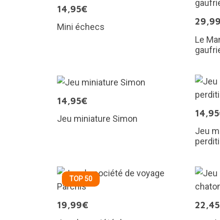
14,95€
29,9
Mini échecs
Le Man
gaufri
14,95€
14,9
Jeu miniature Simon
Jeu mi
perdit
TOP 50
19,99€
22,4