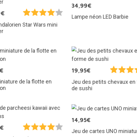
34,99€
9€
Lampe néon LED Barbie
dalorien Star Wars mini
er
5€
19,95€
niature de la flotte en
Jeu des petits chevaux en
ion
de sushi
14,95€
5€
Jeu de cartes UNO miniatu