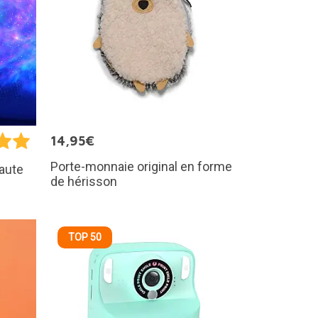
14,95€
Porte-monnaie original en forme
naute
de hérisson
TOP 50