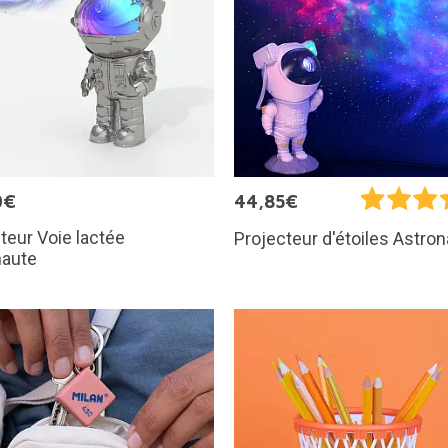
0€
44,85€
teur Voie lactée
Projecteur d'étoiles Astro
naute