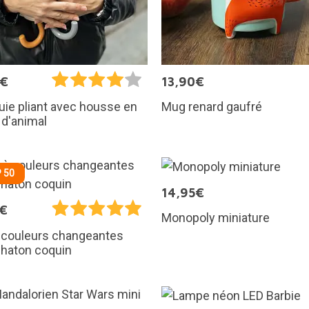
9€
13,90€
Mug renard gaufré
uie pliant avec housse en
d'animal
 50
14,95€
0€
Monopoly miniature
 couleurs changeantes
chaton coquin