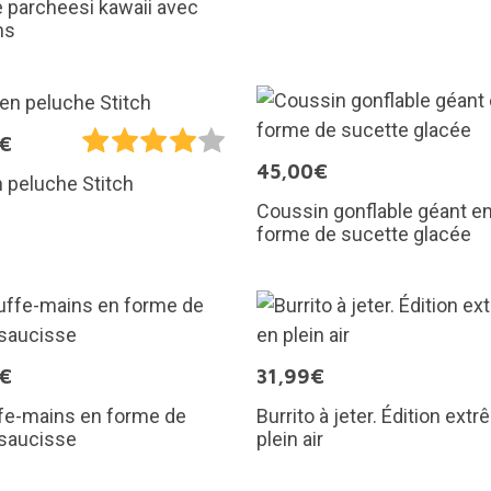
 parcheesi kawaii avec
ns
5€
45,00€
n peluche Stitch
Coussin gonflable géant e
forme de sucette glacée
5€
31,99€
fe-mains en forme de
Burrito à jeter. Édition ext
 saucisse
plein air