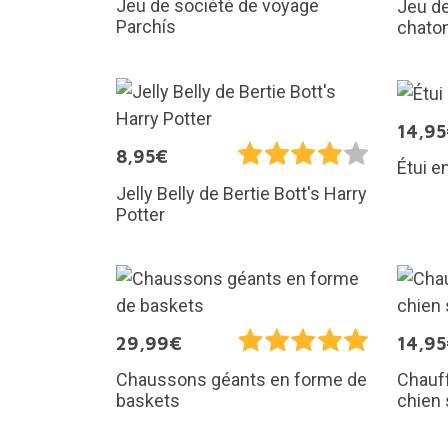
Jeu de société de voyage
Jeu de
Parchís
chato
14,9
8,95€
Étui e
Jelly Belly de Bertie Bott's Harry
Potter
29,99€
14,9
Chauf
Chaussons géants en forme de
chien
baskets