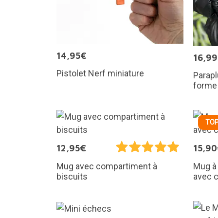
14,95€
16,9
Pistolet Nerf miniature
Parapl
forme 
TOP
12,95€
15,9
Mug avec compartiment à
Mug à
biscuits
avec 