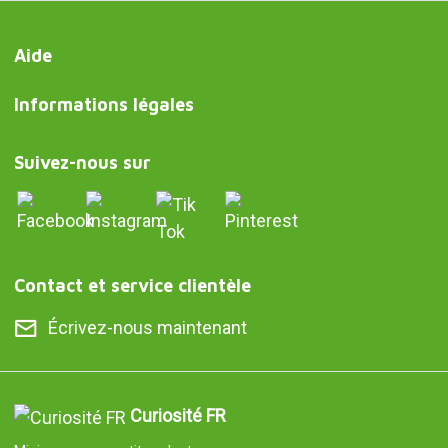
Responsable du fichier : Curiosite (marque déposée de
Milimetrado Diseño y Producción Multimedia S.L.). Finalité : envoi
d'information sur les commandes, les produits ou les services.
Légitimation : consentement.Destinataires : aucune donnée ne
sera communiquée à des tiers. Droits : accès, rectification et
suppression des données, ainsi que d'autres droits, comme
indiqué dans les informations complémentaires.Des
informations détaillées supplémentaires sont disponibles dans
notre
Politique de confidentialité et de protection des données
Donner, c'est donner sans rien
recevoir en retour.