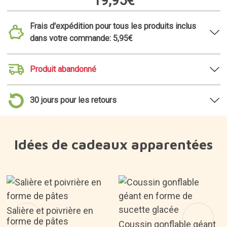
Fabriqué à
Mini-serre pour petites plantes
Installez vos petites plantes sous cette mini-serre
au design minimaliste. Jolie et pratique, elle est
également faite en matières recyclées.
19,95€
Frais d'expédition pour tous les produits inclus