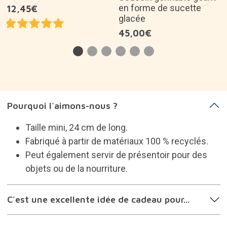
dans votre commande: 5,95€
Produit abandonné
30 jours pour les retours
Idées de cadeaux apparentées
Salière et poivrière en
forme de pâtes
Coussin gonflable géant
en forme de sucette
12,45€
glacée