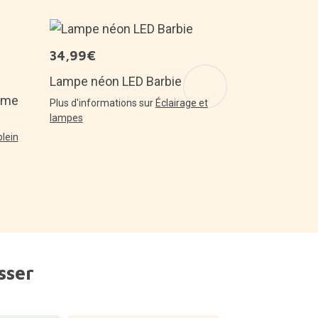
29,00€
34,99€
Plante cons
Lampe néon LED Barbie
cm
rême
Plus d'informations sur
Éclairage et
Plus d'informa
lampes
plein
sser