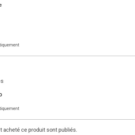
e
atiquement
es
o
atiquement
 acheté ce produit sont publiés.