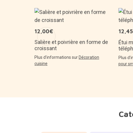
12,00€
12,4
 : Bonjour,
Salière et poivrière en forme de
Étui 
croissant
télép
antes
Plus d'informations sur
Décoration
Plus d'
cuisine
pour s
Cat