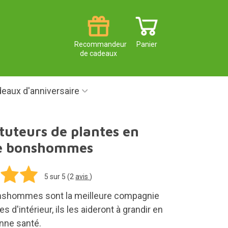
Recommandeur
Panier
de cadeaux
eaux d'anniversaire
 tuteurs de plantes en
e bonshommes
5
sur 5 (
2
avis
)
onshommes sont la meilleure compagnie
s d'intérieur, ils les aideront à grandir en
onne santé.