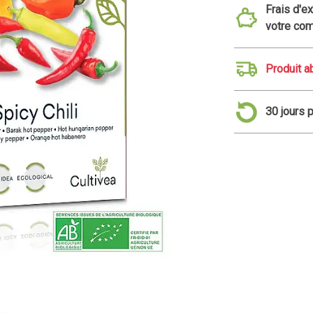
Frais d'e
votre co
Produit 
30 jours 