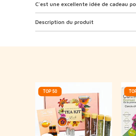
C'est une excellente idée de cadeau pou
Description du produit
TOP 50
TOP
e de chat
coration