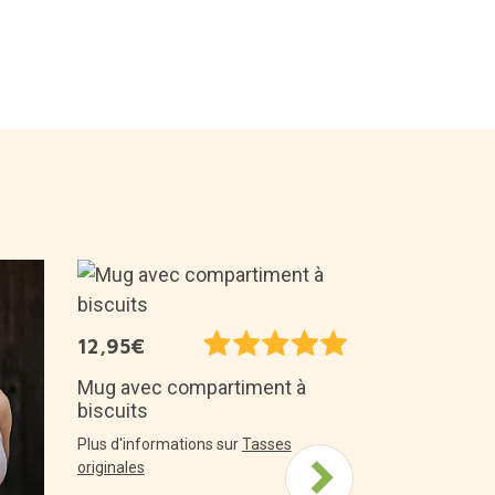
23,95€
12,95€
Paillasson 
dans une bo
Mug avec compartiment à
biscuits
Plus d'informa
originaux
Plus d'informations sur
Tasses
originales