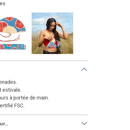
t estivale.
renades.
 estivale.
ours à portée de main.
ertifié FSC.
r...