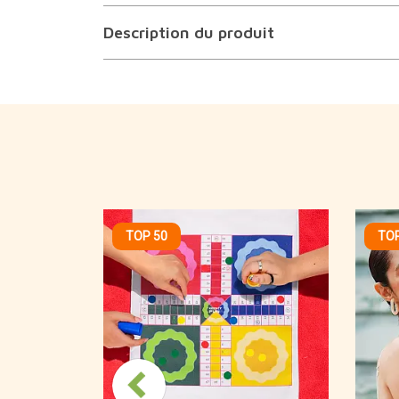
Description du produit
TOP 50
TOP
XXL
cessoires