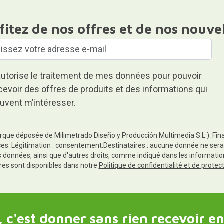
fitez de nos offres et de nos nouve
autorise le traitement de mes données pour pouvoir
cevoir des offres de produits et des informations qui
uvent m’intéresser.
rque déposée de Milimetrado Diseño y Producción Multimedia S.L.). Finali
es. Légitimation : consentement.Destinataires : aucune donnée ne sera
es données, ainsi que d'autres droits, comme indiqué dans les informa
res sont disponibles dans notre
Politique de confidentialité et de prote
 c'est donner sans rien recevoir en