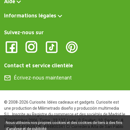
Aide
Informations légales
Suivez-nous sur
Contact et service clientèle
Écrivez-nous maintenant
© 2008-2026 Curiosite. Idées cadeaux et gadgets. Curiosite est
une production de Milimetrado diseño y producción multimedia
S.L.. Inscrite au Registre du commerce et des sociétés de Madrid le
7 septembre 2006. Tome : 23.137. Livre : 0. Feuillet : 10. Section : 8.
Nous utilisons nos propres cookies et des cookies de tiers à des fins
Page : M-414659 CIF : B84800341 C/ Corredera Alta de San Pablo
d'analyse et de publicité.