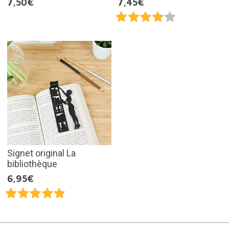
7,50€
7,45€
Signet original La
bibliothèque
6,95€