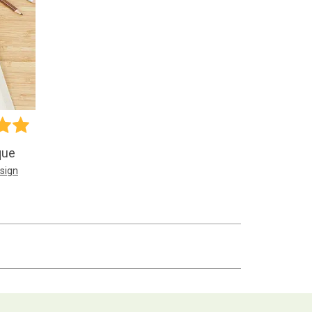
que
sign