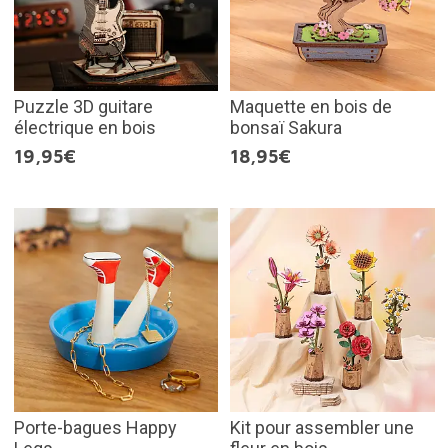
Puzzle 3D guitare
Maquette en bois de
électrique en bois
bonsaï Sakura
19,95€
18,95€
Porte-bagues Happy
Kit pour assembler une