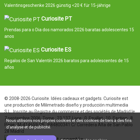
Valentinsgeschenke 2026 günstig <20 € für 15-jährige
Curiosite PT
Prendas para o Dia dos namorados 2026 baratas adolescentes 15
anos
Curiosite ES
Regalos de San Valentín 2026 baratos para adolescentes de 15
años
© 2008-2026 Curiosite. Idées cadeaux et gadgets. Curiosite est
une production de Milimetrado diseño y producción multimedia
S.L.. Inscrite au Registre du commerce et des sociétés de Madrid le
7 septembre 2006. Tome : 23.137. Livre : 0. Feuillet : 10. Section : 8.
Nous utilisons nos propres cookies et des cookies de tiers à des fins
Page : M-414659 CIF : B84800341 C/ Corredera Alta de San Pablo
d'analyse et de publicité.
28 Madrid