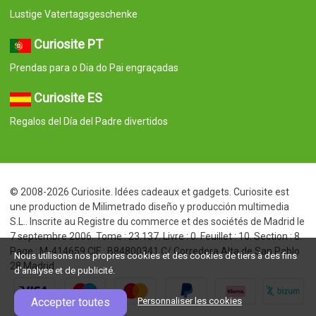
Lustige Vatertagsgeschenke
Curiosite PT
Prendas para o Dia do Pai engraçadas
Curiosite ES
Regalos del Día del Padre divertidos
© 2008-2026 Curiosite. Idées cadeaux et gadgets. Curiosite est
une production de Milimetrado diseño y producción multimedia
S.L.. Inscrite au Registre du commerce et des sociétés de Madrid le
7 septembre 2006. Tome : 23.137. Livre : 0. Feuillet : 10. Section : 8.
Page : M-414659 CIF : B84800341 C/ Corredera Alta de San Pablo
Nous utilisons nos propres cookies et des cookies de tiers à des fins
28 Madrid
d'analyse et de publicité.
Accepter toutes
Personnaliser les cookies