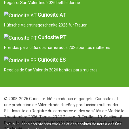
Regali di San Valentino 2026 belli le donne
Curiosite AT
Hübsche Valentinsgeschenke 2026 für Frauen
Curiosite PT
Prendas para o Dia dos namorados 2026 bonitas mulheres
Curiosite ES
Regalos de San Valentín 2026 bonitos para mujeres
© 2008-2026 Curiosite. Idées cadeaux et gadgets. Curiosite est
une production de Milimetrado diseño y producción multimedia
S.L.. Inscrite au Registre du commerce et des sociétés de Madrid le
7 septembre 2006. Tome : 23.137. Livre : 0. Feuillet : 10. Section : 8.
Page : M-414659 CIF : B84800341 C/ Corredera Alta de San Pablo
Nous utilisons nos propres cookies et des cookies de tiers à des fins
28 Madrid