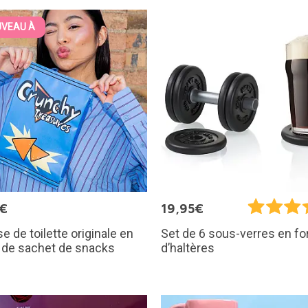
VEAU À
5€
19,95€
e de toilette originale en
Set de 6 sous-verres en f
 de sachet de snacks
d’haltères