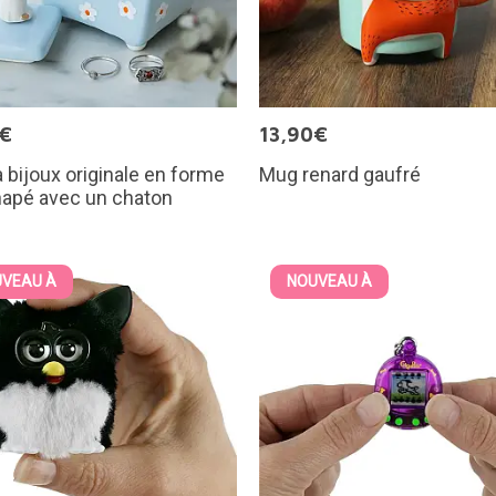
5€
13,90€
à bijoux originale en forme
Mug renard gaufré
napé avec un chaton
VEAU À
NOUVEAU À