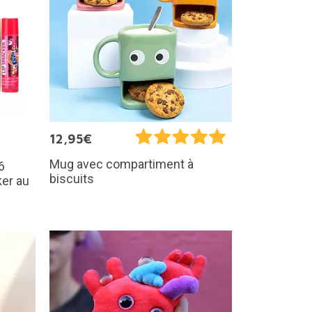
12,95€
Mug avec compartiment à
6
biscuits
er au