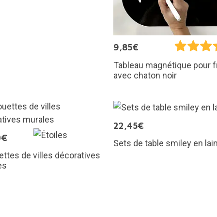
9,85€
Tableau magnétique pour f
avec chaton noir
22,45€
0€
Sets de table smiley en lai
ettes de villes décoratives
es