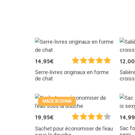
14,95€
12,0
Salièr
Serre-livres originaux en forme
croiss
de chat
MADE IN SPAIN
19,95€
14,9
Sac fo
Sachet pour économiser de l’eau
sexy
sous la douche