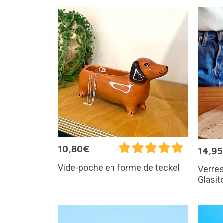
10,80€
14,9
Vide-poche en forme de teckel
Verres
Glasit