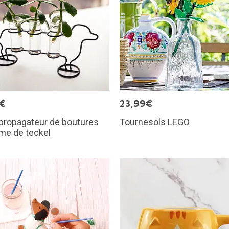
5€
23,99€
 propagateur de boutures
Tournesols LEGO
me de teckel