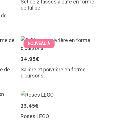
Set de 2 tasses à café en forme
de tulipe
 de
NOUVEAU À
24,95€
me de
Salière et poivrière en forme
d'oursons
23,45€
Roses LEGO