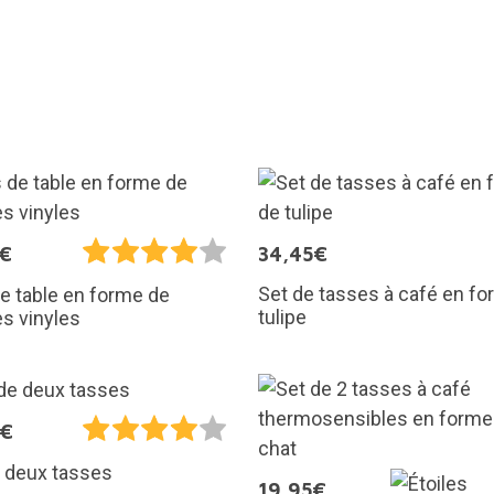
5€
34,45€
Set de tasses à café en f
e table en forme de
tulipe
s vinyles
5€
 deux tasses
19,95€