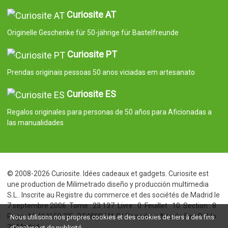
Curiosite AT
Originelle Geschenke für 50-jährige für Bastelfreunde
Curiosite PT
Prendas originais pessoas 50 anos viciadas em artesanato
Curiosite ES
Regalos originales para personas de 50 años para Aficionadas a
las manualidades
© 2008-2026 Curiosite. Idées cadeaux et gadgets. Curiosite est
une production de Milimetrado diseño y producción multimedia
S.L.. Inscrite au Registre du commerce et des sociétés de Madrid le
7 septembre 2006. Tome : 23.137. Livre : 0. Feuillet : 10. Section : 8.
Page : M-414659 CIF : B84800341 C/ Corredera Alta de San Pablo
Nous utilisons nos propres cookies et des cookies de tiers à des fins
28 Madrid
d'analyse et de publicité.