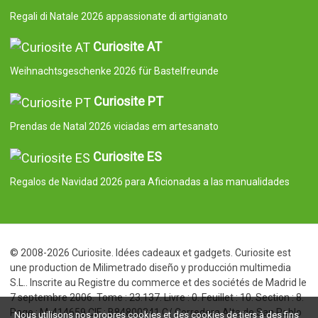
Regali di Natale 2026 appassionate di artigianato
Curiosite AT
Weihnachtsgeschenke 2026 für Bastelfreunde
Curiosite PT
Prendas de Natal 2026 viciadas em artesanato
Curiosite ES
Regalos de Navidad 2026 para Aficionadas a las manualidades
© 2008-2026 Curiosite. Idées cadeaux et gadgets. Curiosite est
une production de Milimetrado diseño y producción multimedia
S.L.. Inscrite au Registre du commerce et des sociétés de Madrid le
7 septembre 2006. Tome : 23.137. Livre : 0. Feuillet : 10. Section : 8.
Page : M-414659 CIF : B84800341 C/ Corredera Alta de San Pablo
Nous utilisons nos propres cookies et des cookies de tiers à des fins