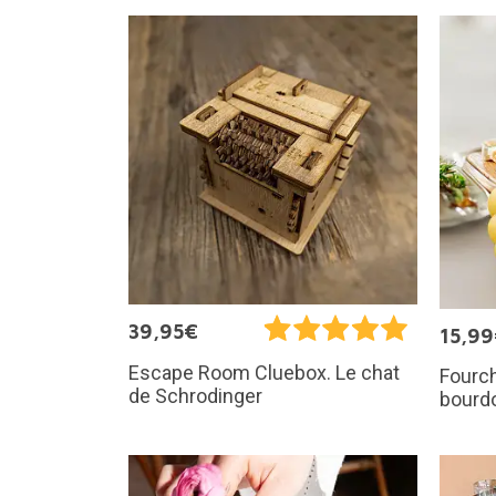
39,95€
15,9
Escape Room Cluebox. Le chat
Fourc
de Schrodinger
bourd