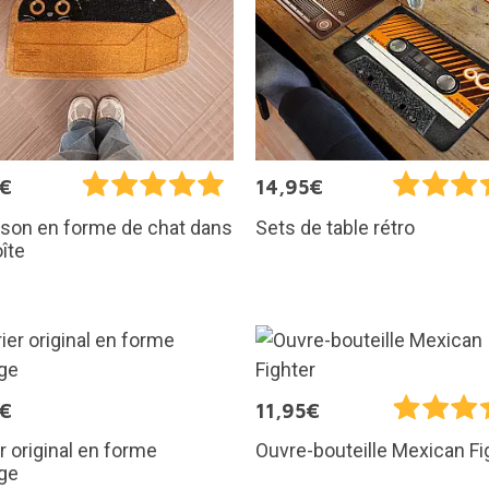
5€
14,95€
sson en forme de chat dans
Sets de table rétro
îte
5€
11,95€
r original en forme
Ouvre-bouteille Mexican Fi
ge