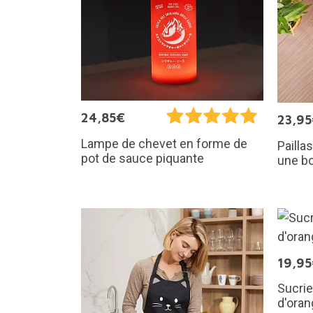
24,85€
23,9
Lampe de chevet en forme de
Pailla
pot de sauce piquante
une bo
19,9
Sucrie
d'oran