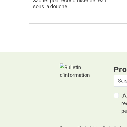
Sachet pour économiser de l’eau
sous la douche
Pro
J’
re
pe