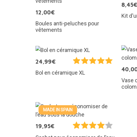
8,45
12,00€
Kit d'
Boules anti-peluches pour
vêtements
24,99€
40,0
Bol en céramique XL
Vase o
colom
MADE IN SPAIN
19,95€