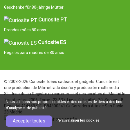
Geschenke für 80-jährige Mütter
Curiosite PT
Prendas mães 80 anos
Curiosite ES
Regalos para madres de 80 años
© 2008-2026 Curiosite. Idées cadeaux et gadgets. Curiosite est
une production de Milimetrado diseño y producción multimedia
S.L.. Inscrite au Registre du commerce et des sociétés de Madrid le
7 septembre 2006. Tome : 23.137. Livre : 0. Feuillet : 10. Section : 8.
Nous utilisons nos propres cookies et des cookies de tiers à des fins
Page : M-414659 CIF : B84800341 C/ Corredera Alta de San Pablo
d'analyse et de publicité.
28 Madrid
Accepter toutes
Personnaliser les cookies