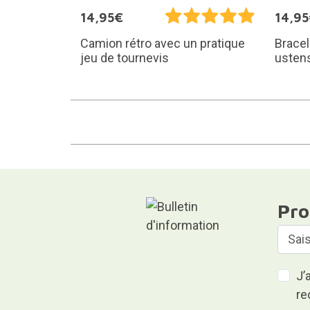
14,95€
14,9
Camion rétro avec un pratique
Brace
jeu de tournevis
ustens
Pro
J’
re