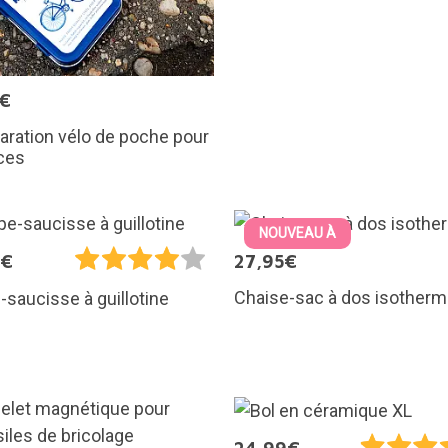
5€
paration vélo de poche pour
ces
NOUVEAU À
5€
27,95€
Chaise-sac à dos isother
saucisse à guillotine