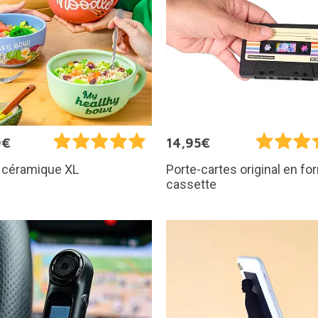
9€
14,95€
n céramique XL
Porte-cartes original en f
cassette