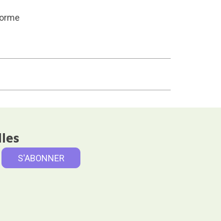
 forme
lles