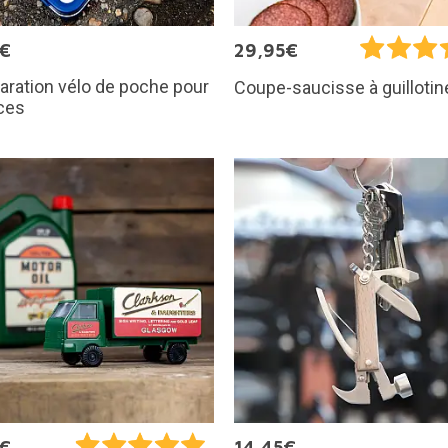
5€
29,95€
paration vélo de poche pour
Coupe-saucisse à guillotin
ces
5€
14,45€