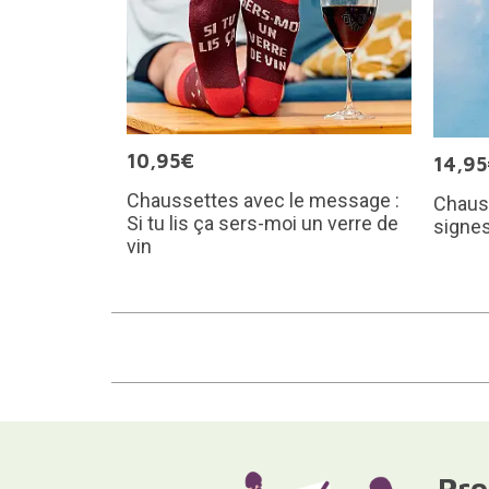
10,95€
14,9
Chaussettes avec le message :
Chauss
Si tu lis ça sers-moi un verre de
signe
vin
Pro