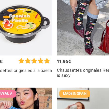
5€
11,95€
Chaussettes originales Re
ettes originales à la paella
is sexy
VEAU À
MADE IN SPAIN