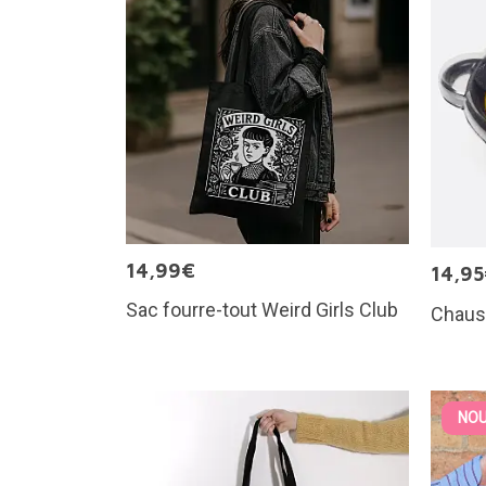
14,99€
14,9
Sac fourre-tout Weird Girls Club
Chauss
NOU