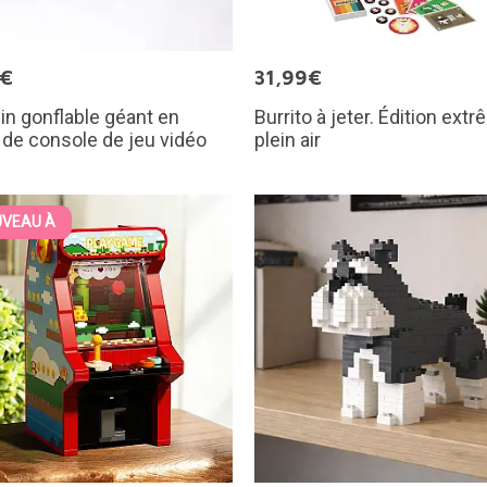
0€
31,99€
n gonflable géant en
Burrito à jeter. Édition ext
de console de jeu vidéo
plein air
VEAU À