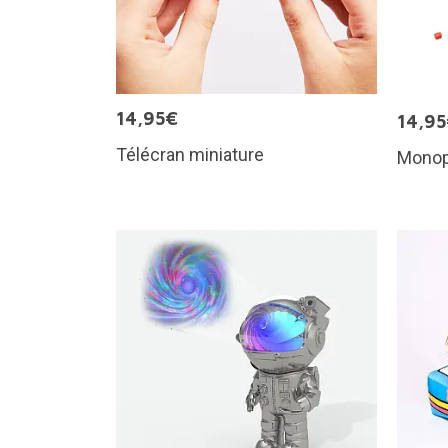
14,95€
14,9
Télécran miniature
Monop