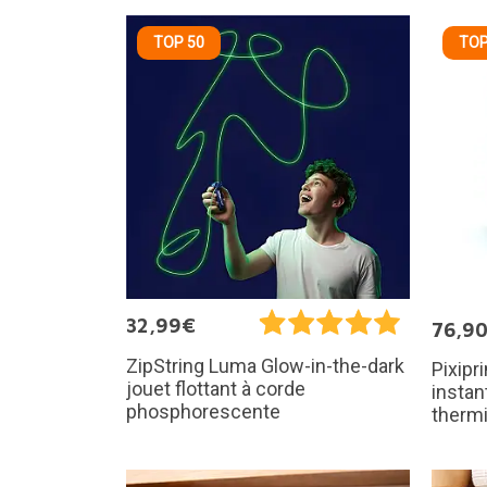
TOP 50
TOP
32,99€
76,9
ZipString Luma Glow-in-the-dark
Pixipr
jouet flottant à corde
instan
phosphorescente
therm