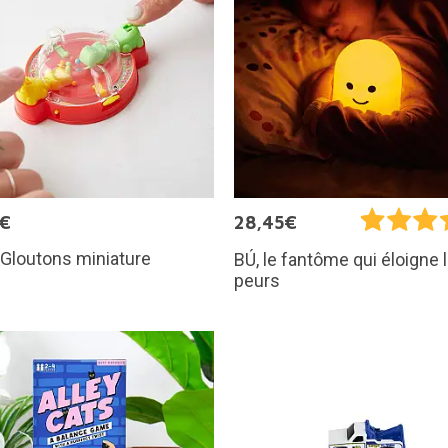
5€
28,45€
Gloutons miniature
BÚ, le fantôme qui éloigne 
peurs