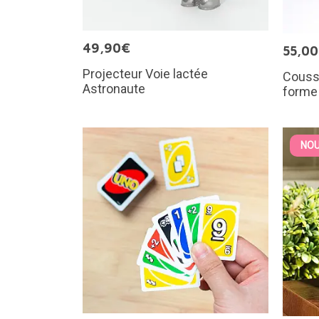
49,90€
55,0
Projecteur Voie lactée
Coussi
Astronaute
forme 
NOU