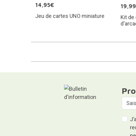
14,95€
19,9
Jeu de cartes UNO miniature
Kit de
d'arca
Pro
J’
re
pe