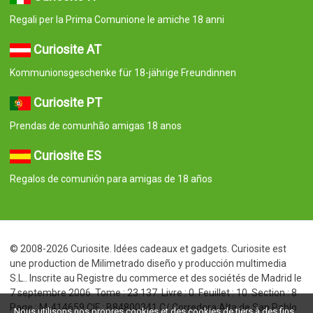
Regali per la Prima Comunione le amiche 18 anni
Curiosite AT
Kommunionsgeschenke für 18-jährige Freundinnen
Curiosite PT
Prendas de comunhão amigas 18 anos
Curiosite ES
Regalos de comunión para amigas de 18 años
© 2008-2026 Curiosite. Idées cadeaux et gadgets. Curiosite est
une production de Milimetrado diseño y producción multimedia
S.L.. Inscrite au Registre du commerce et des sociétés de Madrid le
7 septembre 2006. Tome : 23.137. Livre : 0. Feuillet : 10. Section : 8.
Page : M-414659 CIF : B84800341 C/ Corredera Alta de San Pablo
Nous utilisons nos propres cookies et des cookies de tiers à des fins