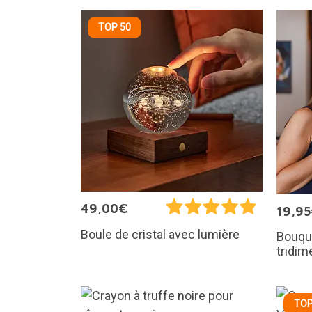
TOP 50
49,00€
19,9
Boule de cristal avec lumière
Bouque
tridim
TOP