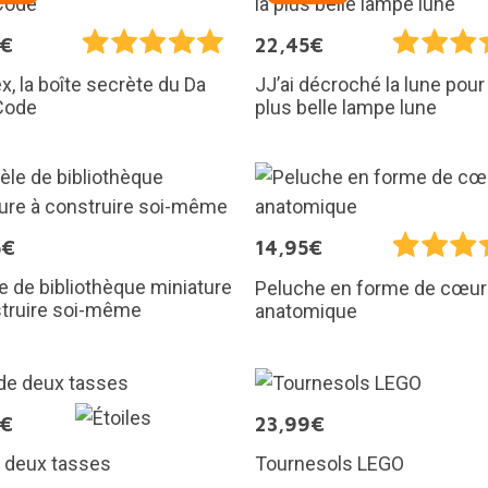
5€
22,45€
x, la boîte secrète du Da
JJ’ai décroché la lune pour t
Code
plus belle lampe lune
5€
14,95€
 de bibliothèque miniature
Peluche en forme de cœur
struire soi-même
anatomique
5€
23,99€
 deux tasses
Tournesols LEGO