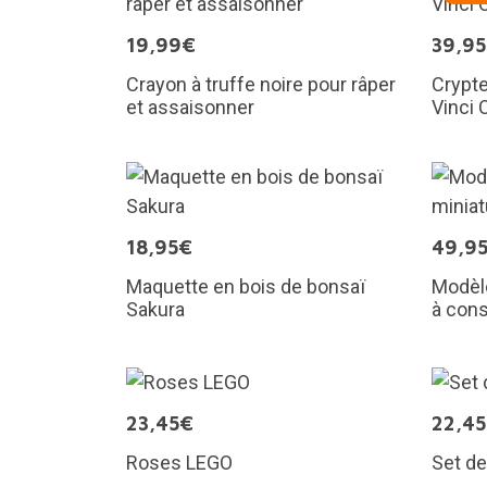
19,99€
39,9
Crayon à truffe noire pour râper
Crypte
et assaisonner
Vinci 
18,95€
49,9
Maquette en bois de bonsaï
Modèle
Sakura
à con
23,45€
22,4
Roses LEGO
Set de