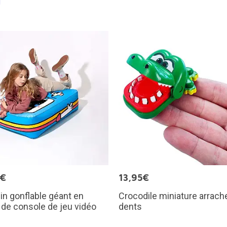
0€
13,95€
n gonflable géant en
Crocodile miniature arrach
de console de jeu vidéo
dents