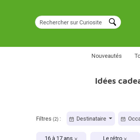
Nouveautés
To
Idées cadea
Filtres
:
Destinataire
Occa
(2)
16 à 17 ans
Le rétro