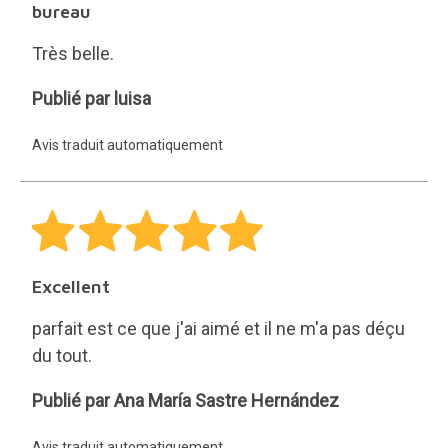
bureau
Très belle.
luisa
Publié par luisa
Avis traduit automatiquement
Excellent
parfait est ce que j'ai aimé et il ne m'a pas déçu
du tout.
Ana
Publié par Ana María Sastre Hernández
María
Avis traduit automatiquement