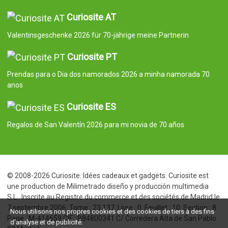
Curiosite AT
Valentinsgeschenke 2026 für 70-jährige meine Partnerin
Curiosite PT
Prendas para o Dia dos namorados 2026 a minha namorada 70
anos
Curiosite ES
Regalos de San Valentín 2026 para mi novia de 70 años
© 2008-2026 Curiosite. Idées cadeaux et gadgets. Curiosite est
une production de Milimetrado diseño y producción multimedia
S.L.. Inscrite au Registre du commerce et des sociétés de Madrid le
7 septembre 2006. Tome : 23.137. Livre : 0. Feuillet : 10. Section : 8.
Nous utilisons nos propres cookies et des cookies de tiers à des fins
Page : M-414659 CIF : B84800341 C/ Corredera Alta de San Pablo
d'analyse et de publicité.