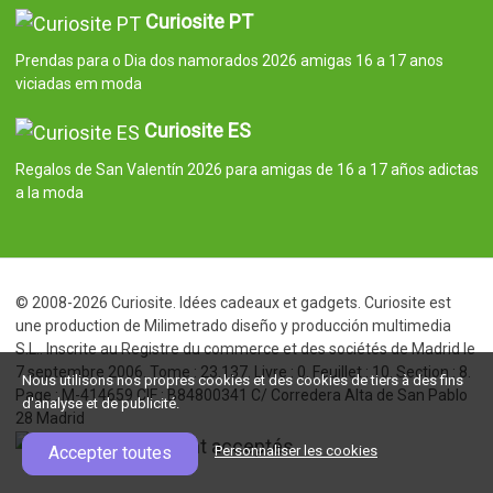
Curiosite PT
Prendas para o Dia dos namorados 2026 amigas 16 a 17 anos
viciadas em moda
Curiosite ES
Regalos de San Valentín 2026 para amigas de 16 a 17 años adictas
a la moda
© 2008-2026 Curiosite. Idées cadeaux et gadgets. Curiosite est
une production de Milimetrado diseño y producción multimedia
S.L.. Inscrite au Registre du commerce et des sociétés de Madrid le
7 septembre 2006. Tome : 23.137. Livre : 0. Feuillet : 10. Section : 8.
Nous utilisons nos propres cookies et des cookies de tiers à des fins
Page : M-414659 CIF : B84800341 C/ Corredera Alta de San Pablo
d'analyse et de publicité.
28 Madrid
Accepter toutes
Personnaliser les cookies