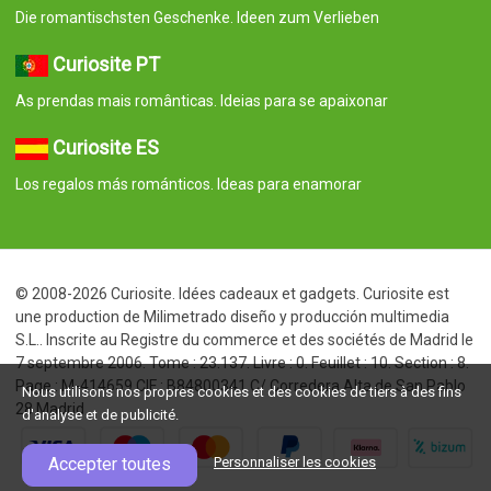
Die romantischsten Geschenke. Ideen zum Verlieben
Curiosite PT
As prendas mais românticas. Ideias para se apaixonar
Curiosite ES
Los regalos más románticos. Ideas para enamorar
© 2008-2026 Curiosite. Idées cadeaux et gadgets. Curiosite est
une production de Milimetrado diseño y producción multimedia
S.L.. Inscrite au Registre du commerce et des sociétés de Madrid le
7 septembre 2006. Tome : 23.137. Livre : 0. Feuillet : 10. Section : 8.
Page : M-414659 CIF : B84800341 C/ Corredera Alta de San Pablo
Nous utilisons nos propres cookies et des cookies de tiers à des fins
28 Madrid
d'analyse et de publicité.
Accepter toutes
Personnaliser les cookies