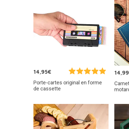
14,95€
14,9
Porte-cartes original en forme
Carnet
de cassette
motar