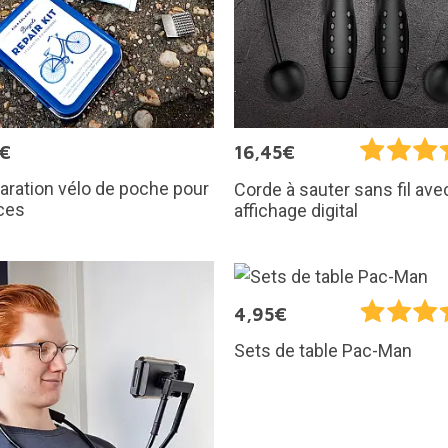
5€
16,45€
paration vélo de poche pour
Corde à sauter sans fil ave
ces
affichage digital
4,95€
Sets de table Pac-Man