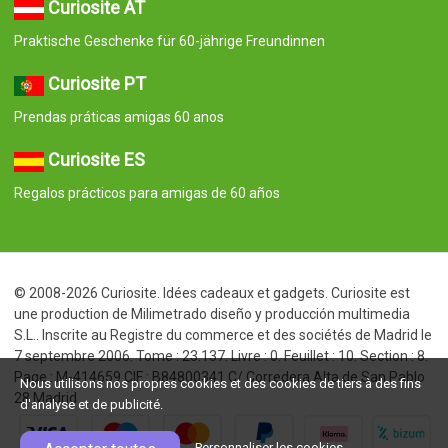
Curiosite AT
Praktische Geschenke für 60-jährige Freundinnen
Curiosite PT
Prendas práticas amigas 60 anos
Curiosite ES
Regalos prácticos para amigas de 60 años
© 2008-2026 Curiosite. Idées cadeaux et gadgets. Curiosite est
une production de Milimetrado diseño y producción multimedia
S.L.. Inscrite au Registre du commerce et des sociétés de Madrid le
7 septembre 2006. Tome : 23.137. Livre : 0. Feuillet : 10. Section : 8.
Page : M-414659 CIF : B84800341 C/ Corredera Alta de San Pablo
Nous utilisons nos propres cookies et des cookies de tiers à des fins
28 Madrid
d'analyse et de publicité.
Personnaliser les cookies