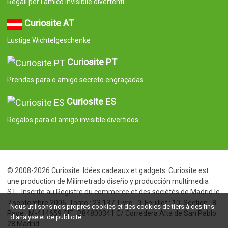
Regali per l'amico invisibile divertenti
Curiosite AT
Lustige Wichtelgeschenke
Curiosite PT
Prendas para o amigo secreto engraçadas
Curiosite ES
Regalos para el amigo invisible divertidos
© 2008-2026 Curiosite. Idées cadeaux et gadgets. Curiosite est
une production de Milimetrado diseño y producción multimedia
S.L.. Inscrite au Registre du commerce et des sociétés de Madrid le
7 septembre 2006. Tome : 23.137. Livre : 0. Feuillet : 10. Section : 8.
Nous utilisons nos propres cookies et des cookies de tiers à des fins
Page : M-414659 CIF : B84800341 C/ Corredera Alta de San Pablo
d'analyse et de publicité.
28 Madrid