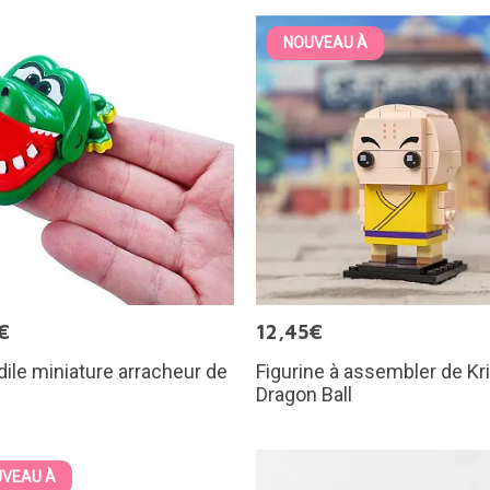
NOUVEAU À
€
12,45€
ile miniature arracheur de
Figurine à assembler de Kri
Dragon Ball
VEAU À