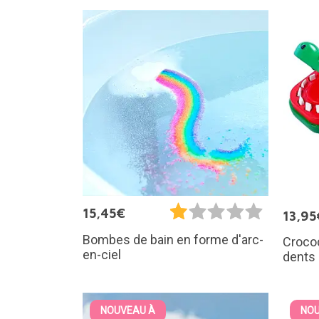
15,45€
13,95
Bombes de bain en forme d'arc-
Crocod
en-ciel
dents
NOUVEAU À
NOU