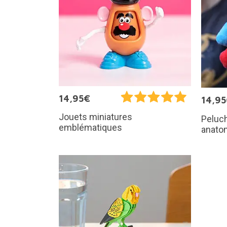
14,95€
14,9
Jouets miniatures
Peluc
emblématiques
anato