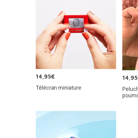
14,95€
14,9
Télécran miniature
Peluch
poum