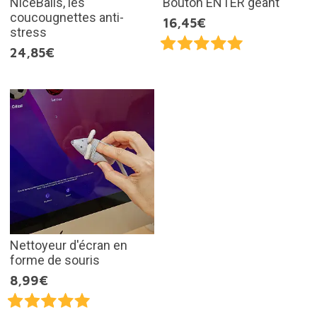
NiceBalls, les
Bouton ENTER géant
coucougnettes anti-
16,45€
stress
24,85€
Nettoyeur d'écran en
forme de souris
8,99€