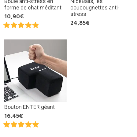
Boule anti-stress en
NiceBalls, les
forme de chat méditant
coucougnettes anti-
stress
10,90€
24,85€
Bouton ENTER géant
16,45€