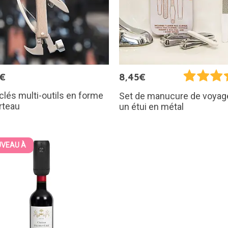
5€
8,45€
clés multi-outils en forme
Set de manucure de voyag
rteau
un étui en métal
VEAU À