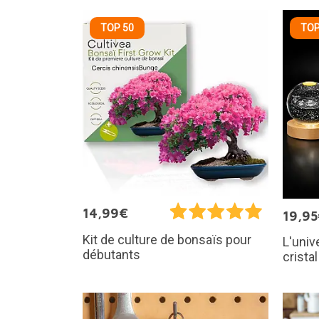
TOP 50
TOP
14,99€
19,9
Kit de culture de bonsaïs pour
L'univ
débutants
crista