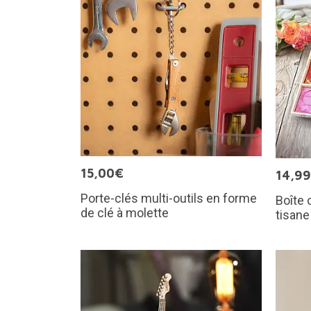
15,00€
14,9
Porte-clés multi-outils en forme
Boîte 
de clé à molette
tisane