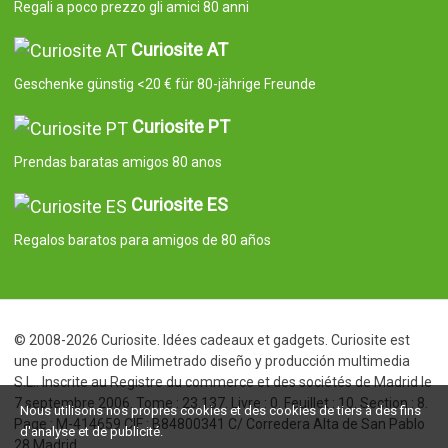
Regali a poco prezzo gli amici 80 anni
Curiosite AT
Geschenke günstig <20 € für 80-jährige Freunde
Curiosite PT
Prendas baratas amigos 80 anos
Curiosite ES
Regalos baratos para amigos de 80 años
© 2008-2026 Curiosite. Idées cadeaux et gadgets. Curiosite est
une production de Milimetrado diseño y producción multimedia
S.L.. Inscrite au Registre du commerce et des sociétés de Madrid le
7 septembre 2006. Tome : 23.137. Livre : 0. Feuillet : 10. Section : 8.
Nous utilisons nos propres cookies et des cookies de tiers à des fins
Page : M-414659 CIF : B84800341 C/ Corredera Alta de San Pablo
d'analyse et de publicité.
28 Madrid