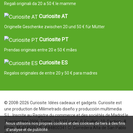
Regali originali da 20 a 50 € le mamme
Curiosite AT
Originelle Geschenke zwischen 20 und 50 € für Mütter
Curiosite PT
Prendas originais entre 20 e 50 € mães
Curiosite ES
Regalos originales de entre 20 y 50 € para madres
© 2008-2026 Curiosite. Idées cadeaux et gadgets. Curiosite est
une production de Milimetrado diseño y producción multimedia
S.L.. Inscrite au Registre du commerce et des sociétés de Madrid le
7 septembre 2006. Tome : 23.137. Livre : 0. Feuillet : 10. Section : 8.
Nous utilisons nos propres cookies et des cookies de tiers à des fins
Page : M-414659 CIF : B84800341 C/ Corredera Alta de San Pablo
d'analyse et de publicité.