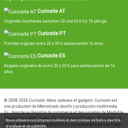
Curiosite AT
Originelle Geschenke zwischen 20 und 50 € für 16-jährige
Curiosite PT
Prendas originais entre 20 e 50 € adolescentes 16 anos
Curiosite ES
Regalos originales de entre 20 y 50 € para adolescentes de 16
años
© 2008-2026 Curiosite. Idées cadeaux et gadgets. Curiosite est
une production de Milimetrado diseño y producción multimedia
S.L.. Inscrite au Registre du commerce et des sociétés de Madrid le
7 septembre 2006. Tome : 23.137. Livre : 0. Feuillet : 10. Section : 8.
Nous utilisons nos propres cookies et des cookies de tiers à des fins
Page : M-414659 CIF : B84800341 C/ Corredera Alta de San Pablo
d'analyse et de publicité.