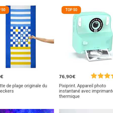
 50
TOP 50
5€
76,90€
tte de plage originale du
Pixiprint. Appareil photo
heckers
instantané avec imprimant
thermique